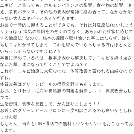
ニキビ、と言っても、ホルモンバランスの影響、食べ物の影響、冷
え、栄養バランス、その他の要因が複雑に絡み合って、なかなか治
らない大人ニキビへと進んで行きます。
お薬で一時的に抑えることができても、それは対症療法(たいしょう
りょうほう:病気の原因をのぞくのでなく、あらわれた症状に応じて
する治療法) なので、根本の原因を取り除いた事にはならず、繰り
返しニキビが出てしまう…これを望んでいらっしゃる方はほとんど
いらっしゃらないですよね？？
本当に求めているのは、根本原因から解決して、ニキビを繰り返さ
ないお肌、体になって行くことですよね？？
これが、ニキビ治療に大切なのな、体質改善と言われる由縁なので
すね。
体質改善はグリーンピールの得意分野でもあります。
お肌、とりわけ、毛穴や皮脂腺の問題を解決しつつ、体質改善もし
つつ、
生活習慣、食事を見直して、がんばりましょう！！
お近くのグリーンピールサロンに一度相談されるのも良いかもしれ
ません😊
もちろん、当店もLINE通話での無料カウンセリングをおこなってお
ります。