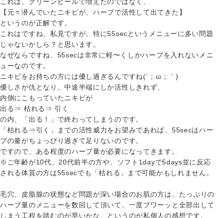
これは、グリーンピールで増えたのではなく、
【元々潜んでいたニキビが、ハーブで活性して出てきた】
というのが正解です。
これはですね、私見ですが、特に55secというメニューに多い問題
じゃないかしら？と思います。
なぜならですね、55secは非常に軽〜くしかハーブを入れないメニ
ューなのです。
ニキビをお持ちの方には優し過ぎるんですね(´；ω；｀)
優しさが仇となり、中途半端にしか活性しきれず、
内側にこもっていたニキビが
出る⇒ 枯れる⇒ 引く
の内、「出る！」で終わってしまうのです。
「枯れる⇒引く」までの活性威力をお望みであれば、55secはハー
ブの量がちょっぴり過ぎて足りないのです。
ですので、ある程度のハーブ量が必要になってきます。
※ご年齢が10代、20代前半の方や、ソフト1dayで5days並に反応
される体質の方は55secでも「枯れる」まで可能かもしれません。
毛穴、皮脂腺の状態など問題が深い場合のお肌の方は、たっぷりの
ハーブ量のメニューを数回して頂いて、一度ブワーッと全部出して
しまう工程を踏むのが早いかな、というのが私個人の感想です。