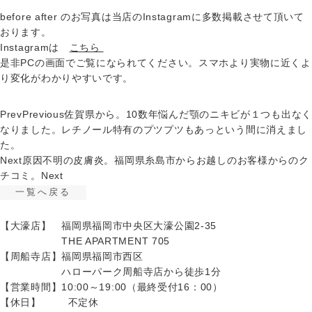
before after のお写真は当店のInstagramに多数掲載させて頂いて
おります。
Instagramは
こちら
是非PCの画面でご覧になられてください。スマホより実物に近くよ
り変化がわかりやすいです。
Prev
Previous
佐賀県から。10数年悩んだ顎のニキビが１つも出なく
なりました。レチノール特有のプツプツもあっという間に消えまし
た。
Next
原因不明の皮膚炎。福岡県糸島市からお越しのお客様からのク
チコミ。
Next
一覧へ戻る
【大濠店】 福岡県福岡市中央区大濠公園2-35
THE APARTMENT 705
【周船寺店】福岡県福岡市西区
ハローパーク周船寺店から徒歩1分
【営業時間】
10:00～19:00（最終受付16：00）
【休日】 不定休