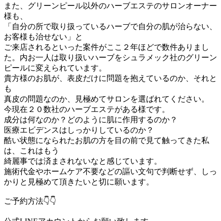
また、グリーンピール以外のハーブエステのサロンオーナー
様も、
「自分の所で取り扱っているハーブで自分の肌が治らない、
お客様も治せない」と
ご来店されるといった案件がここ２年ほどで数件ありまし
た。内お一人は取り扱いハーブをシュラメック社のグリーン
ピールに変えられています。
貴方様のお肌が、表皮だけに問題を抱えているのか、それと
も
真皮の問題なのか、見極めてサロンを選ばれてください。
今現在２０数社のハーブエステがある様です。
成分は何なのか？どのように肌に作用するのか？
医療エビデンスはしっかりしているのか？
酷い状態になられたお肌の方を目の前で見て触ってきた私
は、これはもう
綺麗事では済まされないなと感じています。
施術代金やホームケア不要などの謳い文句で判断せず、しっ
かりと見極めて頂きたいと切に願います。
ご予約方法
👇👇