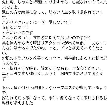
兎に角、ちゃんと綺麗になりますから、心配されなくて大丈
夫ですよ。
沢山の方が綺麗になって、明るい人生を取り戻されていま
す。
このリアクションに一喜一憂しないで！
諦めないでー！
と言いたいのです。
これも通過点と、前向きに捉えて欲しいのです(^^)
薬を体内から抜く時はリアクションが出て当然、「あら～こ
んなに溜め込んでたのね」っと、ドンと構えていてくださ
い。
お肌のトラブルを改善するコツは、精神論にある
！と私は思
うのです。
へし折れそうな時も、諦めそうな時も、ご安心ください。
二人三脚で走り抜けましょう！ お隣で伴走させて頂きま
す！
追記：最近何やら詳細不明なハーブエステが増えているよう
で、
擦られて真っ赤になって、余計に酷くなってご来店されるお
客様が増えました。